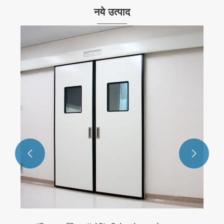
नये उत्पाद

