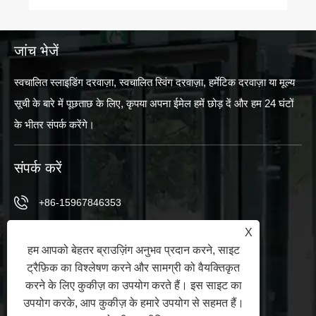
जांच भेजें
स्वचालित स्लाइडिंग दरवाज़ा, स्वचालित स्विंग दरवाज़ा, हर्मेटिक दरवाज़ा या मूल्य
सूची के बारे में पूछताछ के लिए, कृपया अपना ईमेल हमें छोड़ दें और हम 24 घंटों
के भीतर संपर्क करेंगे।
संपर्क करें
+86-15967846353
X
+86-15967846353
हम आपको बेहतर ब्राउज़िंग अनुभव प्रदान करने, साइट
info@vezedoors.com
ट्रैफ़िक का विश्लेषण करने और सामग्री को वैयक्तिकृत
करने के लिए कुकीज़ का उपयोग करते हैं। इस साइट का
इंडस्ट्री पार्क, हेमुडी टाउन, ऑफिस, चीन में
उपयोग करके, आप कुकीज़ के हमारे उपयोग से सहमत हैं।