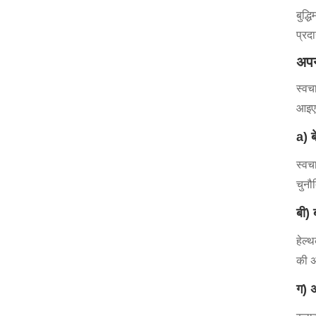
बुद्
प्रद
अपन
स्वचा
आइए 
a) ब
स्वच
चुनौ
बी) 
हेल्
की अ
ग) अ