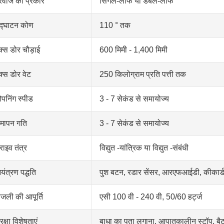
रवाजे का प्रकार
सिंगल-लीफ या डबल-लीफ
द्घाटन कोण
110 ° तक
ैक्स डोर चौड़ाई
600 मिमी - 1,400 मिमी
ैक्स डोर वेट
250 किलोग्राम प्रति पत्ती तक
पनिंग स्पीड
3 - 7 सेकंड से समायोज्य
मापन गति
3 - 7 सेकंड से समायोज्य
राइव तंत्र
विद्युत -यांत्रिक या विद्युत -संबंधी
ियंत्रण पद्धति
पुश बटन, रडार सेंसर, आरएफआईडी, कीकार्ड 
िजली की आपूर्ति
एसी 100 वी - 240 वी, 50/60 हर्ट्ज
रक्षा विशेषताएं
बाधा का पता लगाना, आपातकालीन स्टॉप, बै