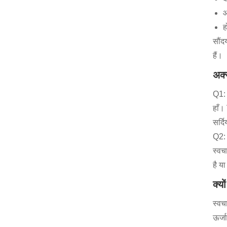
आ
ह
सौंद
हैं।
अक्
Q1: 
हाँ।
सर्द
Q2: 
स्वचा
है य
क्यो
स्वच
ऊर्ज