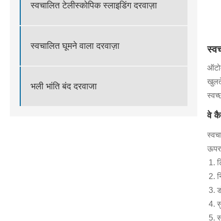
स्वचालित टेलीस्कोपिक स्लाइडिंग दरवाज़ा
स्वचालित घूमने वाला दरवाज़ा
स्व
ऑटोम
खुलत
भली भांति बंद दरवाजा
स्वच्
वे क
स्वच
ऊपर 
ट
न
ड
स
स