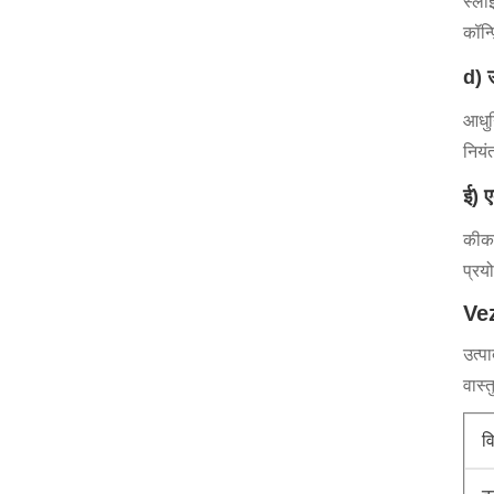
स्ला
कॉन्फ
d) ऊ
आधुन
नियं
ई) 
कीका
प्रयो
Vez
उत्प
वास्
व