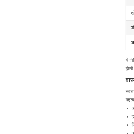
श
प
अ
ये व
होती
वास
स्वच
महत्व
अ
ह
र
क