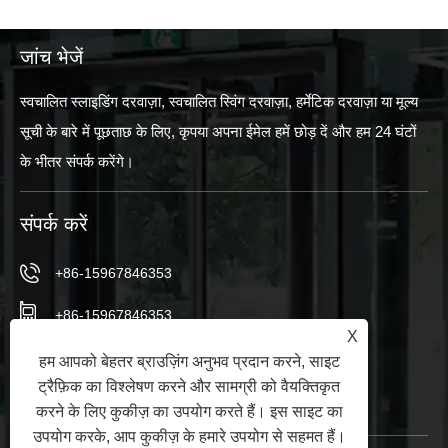
जांच भेजें
स्वचालित स्लाइडिंग दरवाज़ा, स्वचालित स्विंग दरवाज़ा, हर्मेटिक दरवाज़ा या मूल्य
सूची के बारे में पूछताछ के लिए, कृपया अपना ईमेल हमें छोड़ दें और हम 24 घंटों
के भीतर संपर्क करेंगे।
संपर्क करें
+86-15967846353
+86-15967846353
X
info@vezedoors.com
हम आपको बेहतर ब्राउज़िंग अनुभव प्रदान करने, साइट
ट्रैफ़िक का विश्लेषण करने और सामग्री को वैयक्तिकृत
इंडस्ट्री पार्क, हेमुडी टाउन, ऑफिस, चीन में
करने के लिए कुकीज़ का उपयोग करते हैं। इस साइट का
उपयोग करके, आप कुकीज़ के हमारे उपयोग से सहमत हैं।