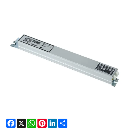
Facebook
X
WhatsApp
Pinterest
LinkedIn
Share