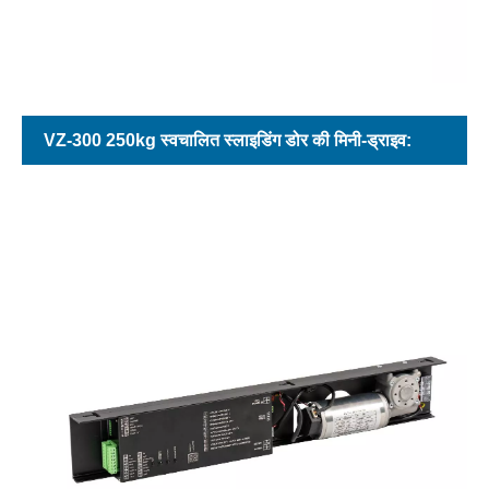
VZ-300 250kg स्वचालित स्लाइडिंग डोर की मिनी-ड्राइव: