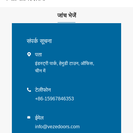
जांच भेजें
संपर्क सूचना
पता

इंडस्ट्री पार्क, हेमुडी टाउन, ऑफिस,
चीन में
टेलीफोन

+86-15967846353
ईमेल

info@vezedoors.com