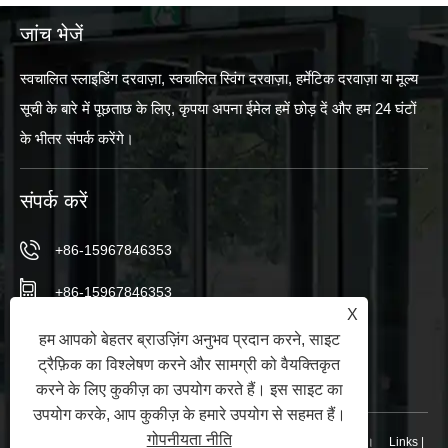
जांच भेजें
स्वचालित स्लाइडिंग दरवाज़ा, स्वचालित स्विंग दरवाज़ा, हर्मेटिक दरवाज़ा या मूल्य
सूची के बारे में पूछताछ के लिए, कृपया अपना ईमेल हमें छोड़ दें और हम 24 घंटों
के भीतर संपर्क करेंगे।
संपर्क करें
+86-15967846353
+86-15967846353
X
info@vezedoors.com
हम आपको बेहतर ब्राउज़िंग अनुभव प्रदान करने, साइट
ट्रैफ़िक का विश्लेषण करने और सामग्री को वैयक्तिकृत
इंडस्ट्री पार्क, हेमुडी टाउन, ऑफिस, चीन में
करने के लिए कुकीज़ का उपयोग करते हैं। इस साइट का
उपयोग करके, आप कुकीज़ के हमारे उपयोग से सहमत हैं।
गोपनीयता नीति
कॉपीराइट © 2024 निंगबो वीज ऑटोमैटिक डोर कं, लिमिटेड सभी अधिकार सुरक्षित।
Links
|