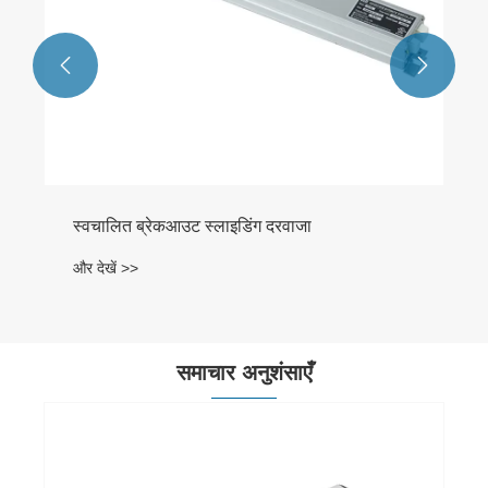


रेकआउट स्लाइडिंग दरवाजा
समाचार अनुशंसाएँ
आधुनिक इमारतों के लिए स्वचालित ब्रेकआउट स्लाइडि