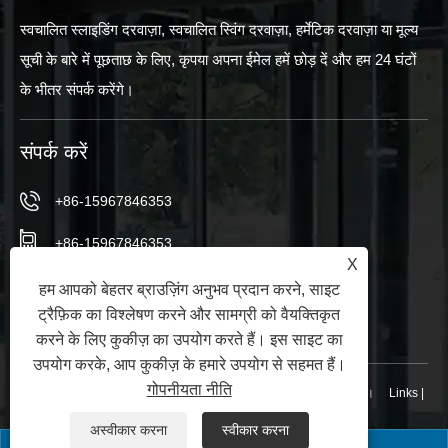
स्वचालित स्लाइडिंग दरवाज़ा, स्वचालित स्विंग दरवाज़ा, हर्मेटिक दरवाज़ा या मूल्य
सूची के बारे में पूछताछ के लिए, कृपया अपना ईमेल हमें छोड़ दें और हम 24 घंटों
के भीतर संपर्क करेंगे।
संपर्क करें
+86-15967846353
+86-15967846353
X
info@vezedoors.com
हम आपको बेहतर ब्राउज़िंग अनुभव प्रदान करने, साइट
ट्रैफ़िक का विश्लेषण करने और सामग्री को वैयक्तिकृत
इंडस्ट्री पार्क, हेमुडी टाउन, ऑफिस, चीन में
करने के लिए कुकीज़ का उपयोग करते हैं। इस साइट का
उपयोग करके, आप कुकीज़ के हमारे उपयोग से सहमत हैं।
गोपनीयता नीति
कॉपीराइट © 2024 निंगबो वीज ऑटोमैटिक डोर कं, लिमिटेड सभी अधिकार सुरक्षित।
Links
|
Sitemap
|
RSS
|
XML
|
गोपनीयता नीति
|
अस्वीकार करना
स्वीकार करना