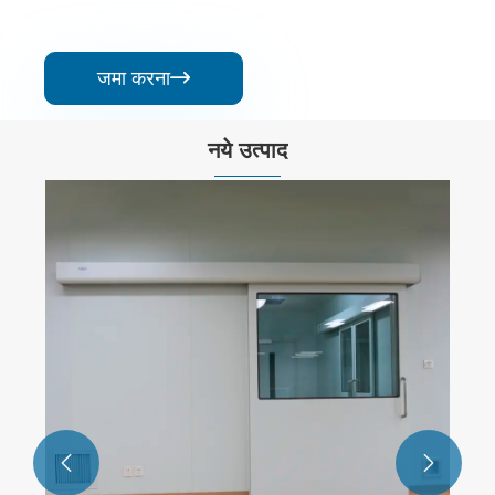
जमा करना

नये उत्पाद

